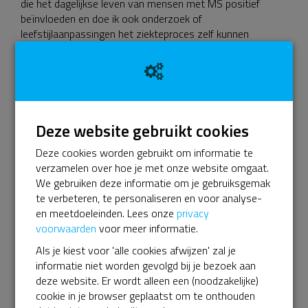
die het dagelijkse leven van mensen met MS positief
beïnvloeden en doe ik ook onderzoek of
leefstijlaanpassingen het ziekteproces zelf kunnen
beïnvloeden. Hierbij maak ik gebruik van biomarkers die
veranderingen in het ziekteproces of het behandeleffect
kunnen meten.
Op 1 januari starten heel veel mensen met hun goede
voornemens. Ik ook. Steun jij mijn onderzoek naar de
Deze website gebruikt cookies
effecten van een gezonde leefstijl? Of doe je mee? Start
zelf een actie of
doneer.
Deze cookies worden gebruikt om informatie te
verzamelen over hoe je met onze website omgaat.
Op 21 januari zal ik tijdens een webinar via ZOOM
We gebruiken deze informatie om je gebruiksgemak
vertellen over mijn onderzoek naar leefstijl bij MS.
te verbeteren, te personaliseren en voor analyse-
Aanmelden webinar
en meetdoeleinden. Lees onze
privacy
voorwaarden
voor meer informatie.
Als je kiest voor 'alle cookies afwijzen' zal je
informatie niet worden gevolgd bij je bezoek aan
Doneer nu
deze website. Er wordt alleen een (noodzakelijke)
cookie in je browser geplaatst om te onthouden