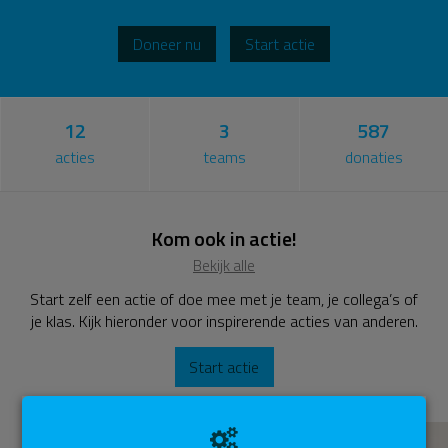
Hartelijk dank!
Joep Killestein
Doneer nu
Start actie
neuroloog en directeur MS Centrum Amsterdam
12
3
587
acties
teams
donaties
Kom ook in actie!
Bekijk alle
Start zelf een actie of doe mee met je team, je collega’s of
je klas. Kijk hieronder voor inspirerende acties van anderen.
Start actie