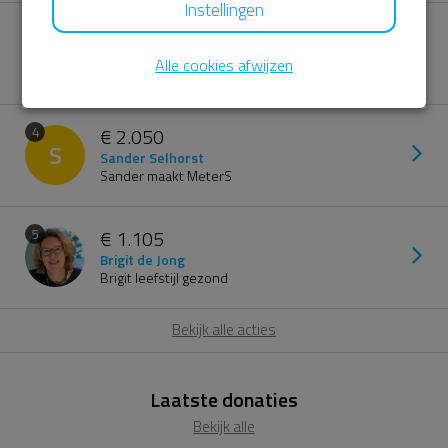
Instellingen
€ 2.950
3
C
Carolyn van Duijvendijk
Alle cookies afwijzen
Carolyn 50
€ 2.050
4
S
Sander Selhorst
Sander maakt MeterS
€ 1.105
5
Brigit de Jong
Brigit leefstijl gezond
Bekijk alle acties
Laatste donaties
Bekijk alle