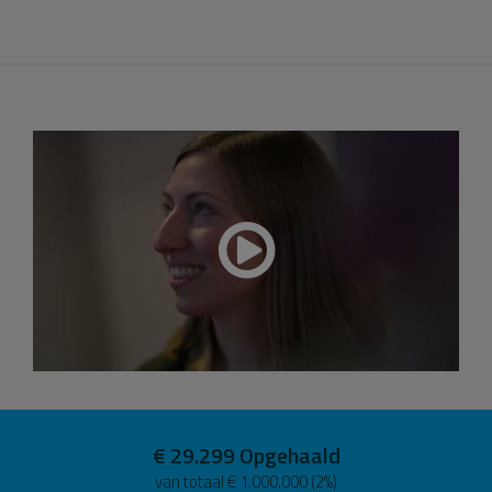
iedere persoon verschillend. Het wordt daarom ook
wel de ziekte met duizend gezichten genoemd.
MS in cijfers
• Er zijn 2,5 miljoen mensen met MS wereldwijd.
• In Nederland zijn er meer dan 25.000 mensen met MS.
• Vrouwen hebben bijna drie keer zo veel kans om MS te
krijgen dan mannen.
• Meestal treden de eerste symptomen van MS op
tussen het twintigste en vijftigste levensjaar.
Bij het MS Centrum Amsterdam staan zorg voor mensen
met MS en onderzoek naar de ziekte MS centraal. Wij
willen dat mensen met MS een normaal dagelijks leven
kunnen hebben zonder beperkt te worden door hun MS.
Dit willen we bereiken door behandeling op maat. Ieder
individu de behandling die bij hem of haar past. Lees meer
over ons
onderzoek
.
Wilt u ons onderzoek steunen en mensen met MS een
€ 29.299
Opgehaald
betere toekomst geven? Start een actie of
doneer
.
van totaal € 1.000.000 (2%)