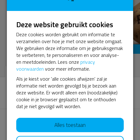
Deze website gebruikt cookies
Deze cookies worden gebruikt om informatie te
verzamelen over hoe je met onze website omgaat.
We gebruiken deze informatie om je gebruiksgemak
Kunst tegen MS
te verbeteren, te personaliseren en voor analyse-
en meetdoeleinden. Lees onze
privacy
voorwaarden
voor meer informatie.
TOP ACTIES
TOP TEAMS
Als je kiest voor 'alle cookies afwijzen' zal je
informatie niet worden gevolgd bij je bezoek aan
€ 3.781
1
D
deze website. Er wordt alleen een (noodzakelijke)
Demi Van Der Haas
cookie in je browser geplaatst om te onthouden
Piepermania4MS
dat je niet gevolgd wilt worden.
€ 3.155
2
Alles toestaan
MS Centrum Amsterdam
Dr. Bernard Uitdehaag