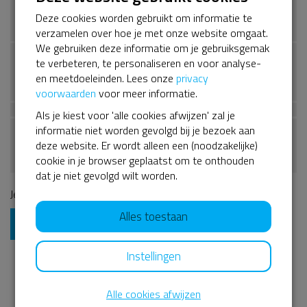
€ 15
€ 25
€ 50
€ 100
this
Deze cookies worden gebruikt om informatie te
field
verzamelen over hoe je met onze website omgaat.
We gebruiken deze informatie om je gebruiksgemak
te verbeteren, te personaliseren en voor analyse-
Ik wil bijdragen aan de platformkosten zodat mijn donatie
en meetdoeleinden. Lees onze
privacy
zo volledig mogelijk naar het goede doel gaat.
voorwaarden
voor meer informatie.
Als je kiest voor 'alle cookies afwijzen' zal je
informatie niet worden gevolgd bij je bezoek aan
Op onze dienstverlening zijn onze
Algemene Voorwaarden
deze website. Er wordt alleen een (noodzakelijke)
&
Privacyverklaring
van toepassing.
cookie in je browser geplaatst om te onthouden
dat je niet gevolgd wilt worden.
Je gaat in totaal
€ 0,00
afrekenen.
Alles toestaan
Ga verder
Instellingen
Je privacy is gewaarborgd.
Lees meer
Alle cookies afwijzen