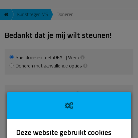
Kunst tegen MS
Doneren
Bedankt dat je mij wilt steunen!
Snel doneren met iDEAL | Wero
Doneren met aanvullende opties
Kies zelf een donatiebedrag*
€
Of kies een vaak gekozen bedrag
Deze website gebruikt cookies
€ 15
€ 25
€ 50
€ 100