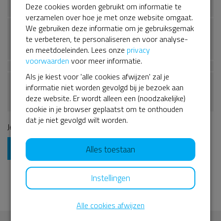
Deze cookies worden gebruikt om informatie te
verzamelen over hoe je met onze website omgaat.
We gebruiken deze informatie om je gebruiksgemak
Ik wil bijdragen aan de platformkosten zodat mijn donatie
te verbeteren, te personaliseren en voor analyse-
zo volledig mogelijk naar het goede doel gaat.
en meetdoeleinden. Lees onze
privacy
voorwaarden
voor meer informatie.
Als je kiest voor 'alle cookies afwijzen' zal je
informatie niet worden gevolgd bij je bezoek aan
Op onze dienstverlening zijn onze
Algemene Voorwaarden
deze website. Er wordt alleen een (noodzakelijke)
&
Privacyverklaring
van toepassing.
cookie in je browser geplaatst om te onthouden
dat je niet gevolgd wilt worden.
Je gaat in totaal
€ 0,00
afrekenen.
Ga verder
Alles toestaan
Je privacy is gewaarborgd.
Lees meer
Instellingen
Alle cookies afwijzen